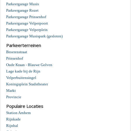
Parkeergarage Musis
Parkeergarage Rozet
Parkeergarage Prinsenhof
Parkeergarage Velperpoort
Parkeergarage Velperplein
Parkeergarage Musispark (gesloten)
Parkeerterreinen
Broerenstraat
Prinsenhof
Oude Kraan - Blauwe Golven
Lage kade bij de Rijn
Velperbuitensingel
Koningsplein Stadstheater
Markt
Provincie
Populaire Locaties
Station Arnhem
Rijnkade
Rijnhal