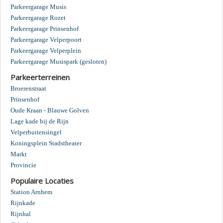
Parkeergarage Musis
Parkeergarage Rozet
Parkeergarage Prinsenhof
Parkeergarage Velperpoort
Parkeergarage Velperplein
Parkeergarage Musispark (gesloten)
Parkeerterreinen
Broerenstraat
Prinsenhof
Oude Kraan - Blauwe Golven
Lage kade bij de Rijn
Velperbuitensingel
Koningsplein Stadstheater
Markt
Provincie
Populaire Locaties
Station Arnhem
Rijnkade
Rijnhal