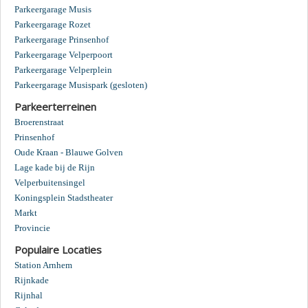
Parkeergarage Musis
Parkeergarage Rozet
Parkeergarage Prinsenhof
Parkeergarage Velperpoort
Parkeergarage Velperplein
Parkeergarage Musispark (gesloten)
Parkeerterreinen
Broerenstraat
Prinsenhof
Oude Kraan - Blauwe Golven
Lage kade bij de Rijn
Velperbuitensingel
Koningsplein Stadstheater
Markt
Provincie
Populaire Locaties
Station Arnhem
Rijnkade
Rijnhal